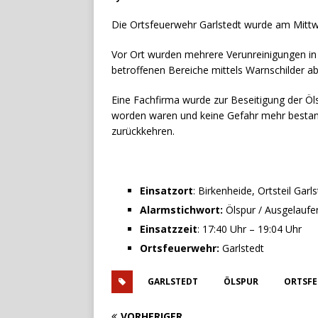
Die Ortsfeuerwehr Garlstedt wurde am Mittwo
Vor Ort wurden mehrere Verunreinigungen in 
betroffenen Bereiche mittels Warnschilder ab
Eine Fachfirma wurde zur Beseitigung der Ö
worden waren und keine Gefahr mehr bestand
zurückkehren.
Einsatzort
: Birkenheide, Ortsteil Gar
Alarmstichwort:
Ölspur / Ausgelaufe
Einsatzzeit
: 17:40 Uhr – 19:04 Uhr
Ortsfeuerwehr:
Garlstedt
GARLSTEDT
ÖLSPUR
ORTSFE
VORHERIGER