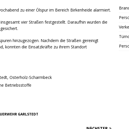
Bran
chabend zu einer Ölspur im Bereich Birkenheide alarmiert.
Perso
insgesamt vier Straßen festgestellt. Daraufhin wurden die
Verke
gesichert.
Türn
lspuren hinzugezogen. Nachdem die Straßen gereinigt
Perso
, konnten die Einsatzkräfte zu ihrem Standort
lstedt, Osterholz-Scharmbeck
ne Betriebsstoffe
UERWEHR GARLSTEDT
NÄCHSTER