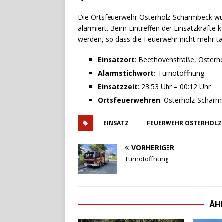
Die Ortsfeuerwehr Osterholz-Scharmbeck w
alarmiert. Beim Eintreffen der Einsatzkräfte
werden, so dass die Feuerwehr nicht mehr tä
Einsatzort
: Beethovenstraße, Oster
Alarmstichwort:
Türnotöffnung
Einsatzzeit
: 23:53 Uhr – 00:12 Uhr
Ortsfeuerwehren
: Osterholz-Schar
EINSATZ
FEUERWEHR OSTERHOLZ
VORHERIGER
Türnotöffnung
ÄH