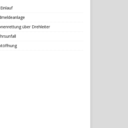
Einlauf
dmeldeanlage
nenrettung über Drehleiter
hrsunfall
otöffnung