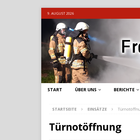
9. AUGUST 2026
START
ÜBER UNS
BERICHTE
STARTSEITE
EINSÄTZE
Türnotöffn
Türnotöffnung