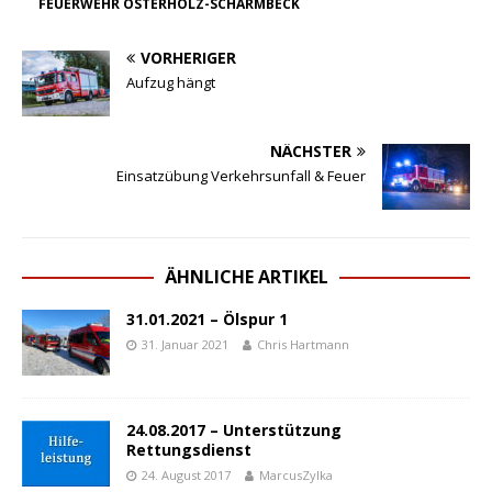
FEUERWEHR OSTERHOLZ-SCHARMBECK
VORHERIGER
Aufzug hängt
NÄCHSTER
Einsatzübung Verkehrsunfall & Feuer
ÄHNLICHE ARTIKEL
31.01.2021 – Ölspur 1
31. Januar 2021
Chris Hartmann
24.08.2017 – Unterstützung
Rettungsdienst
24. August 2017
MarcusZylka