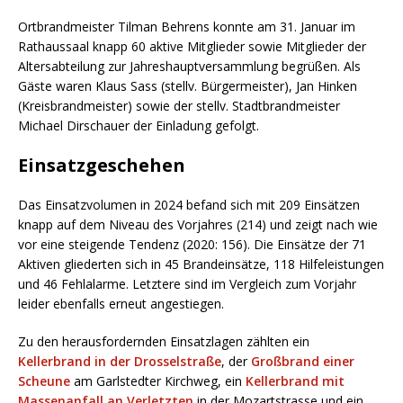
Ortbrandmeister Tilman Behrens konnte am 31. Januar im
Rathaussaal knapp 60 aktive Mitglieder sowie Mitglieder der
Altersabteilung zur Jahreshauptversammlung begrüßen. Als
Gäste waren Klaus Sass (stellv. Bürgermeister), Jan Hinken
(Kreisbrandmeister) sowie der stellv. Stadtbrandmeister
Michael Dirschauer der Einladung gefolgt.
Einsatzgeschehen
Das Einsatzvolumen in 2024 befand sich mit 209 Einsätzen
knapp auf dem Niveau des Vorjahres (214) und zeigt nach wie
vor eine steigende Tendenz (2020: 156). Die Einsätze der 71
Aktiven gliederten sich in 45 Brandeinsätze, 118 Hilfeleistungen
und 46 Fehlalarme. Letztere sind im Vergleich zum Vorjahr
leider ebenfalls erneut angestiegen.
Zu den herausfordernden Einsatzlagen zählten ein
Kellerbrand in der Drosselstraße
, der
Großbrand einer
Scheune
am Garlstedter Kirchweg, ein
Kellerbrand mit
Massenanfall an Verletzten
in der Mozartstrasse und ein