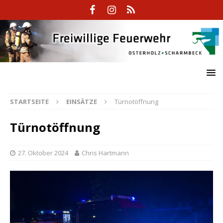
STARTSEITE
EINSÄTZE
Türnotöffnung
Türnotöffnung
27. Oktober 2024
Chris Hartmann