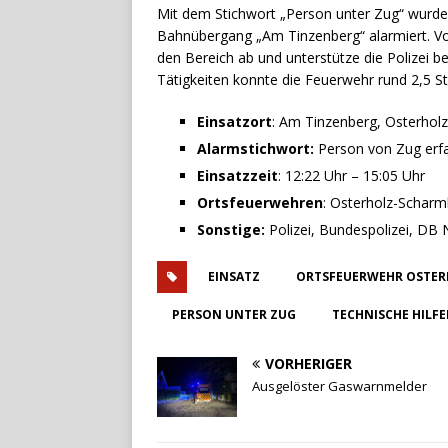
Mit dem Stichwort „Person unter Zug“ wurd
Bahnübergang „Am Tinzenberg“ alarmiert. Vor 
den Bereich ab und unterstütze die Polizei
Tätigkeiten konnte die Feuerwehr rund 2,5 S
Einsatzort
: Am Tinzenberg, Osterhol
Alarmstichwort:
Person von Zug erf
Einsatzzeit
: 12:22 Uhr – 15:05 Uhr
Ortsfeuerwehren
: Osterholz-Schar
Sonstige:
Polizei, Bundespolizei, DB 
EINSATZ
ORTSFEUERWEHR OSTER
PERSON UNTER ZUG
TECHNISCHE HILF
VORHERIGER
Ausgelöster Gaswarnmelder