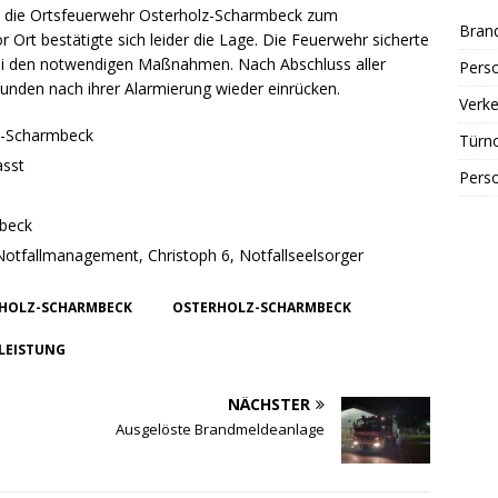
e die Ortsfeuerwehr Osterholz-Scharmbeck zum
Bran
Ort bestätigte sich leider die Lage. Die Feuerwehr sicherte
 bei den notwendigen Maßnahmen. Nach Abschluss aller
Perso
tunden nach ihrer Alarmierung wieder einrücken.
Verke
z-Scharmbeck
Türn
asst
Perso
mbeck
Notfallmanagement, Christoph 6, Notfallseelsorger
HOLZ-SCHARMBECK
OSTERHOLZ-SCHARMBECK
ELEISTUNG
NÄCHSTER
Ausgelöste Brandmeldeanlage