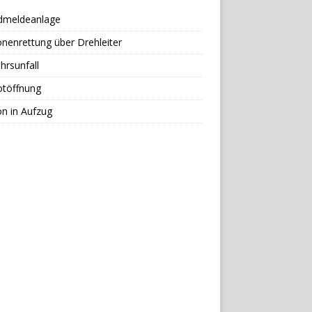
dmeldeanlage
nenrettung über Drehleiter
hrsunfall
otöffnung
n in Aufzug