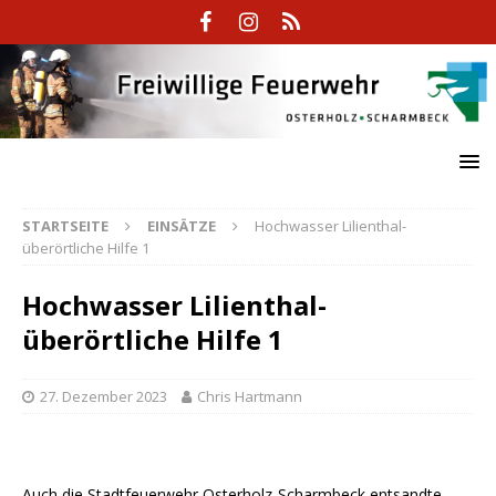
STARTSEITE
EINSÄTZE
Hochwasser Lilienthal-
überörtliche Hilfe 1
Hochwasser Lilienthal-
überörtliche Hilfe 1
27. Dezember 2023
Chris Hartmann
Auch die Stadtfeuerwehr Osterholz-Scharmbeck entsandte