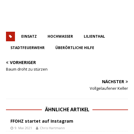
EINSATZ
HOCHWASSER
LILIENTHAL
STADTFEUERWEHR
ÜBERÖRTLICHE HILFE
VORHERIGER
Baum droht zu stürzen
NÄCHSTER
Vollgelaufener Keller
ÄHNLICHE ARTIKEL
FFOHZ startet auf Instagram
9. Mai 2021
Chris Hartmann