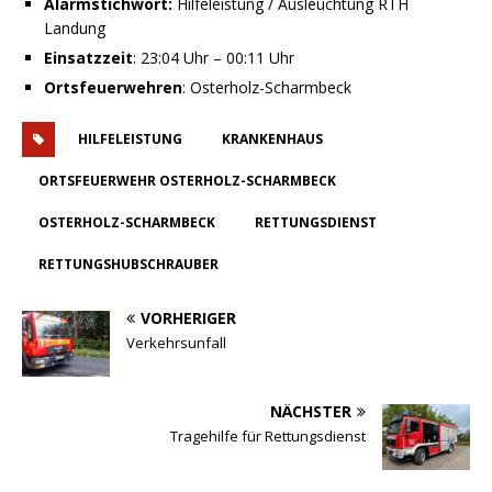
Alarmstichwort:
Hilfeleistung / Ausleuchtung RTH
Landung
Einsatzzeit
: 23:04 Uhr – 00:11 Uhr
Ortsfeuerwehren
: Osterholz-Scharmbeck
HILFELEISTUNG
KRANKENHAUS
ORTSFEUERWEHR OSTERHOLZ-SCHARMBECK
OSTERHOLZ-SCHARMBECK
RETTUNGSDIENST
RETTUNGSHUBSCHRAUBER
VORHERIGER
Verkehrsunfall
NÄCHSTER
Tragehilfe für Rettungsdienst