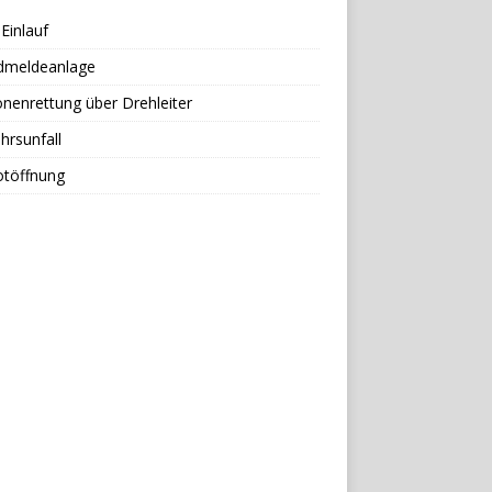
Einlauf
dmeldeanlage
nenrettung über Drehleiter
hrsunfall
otöffnung