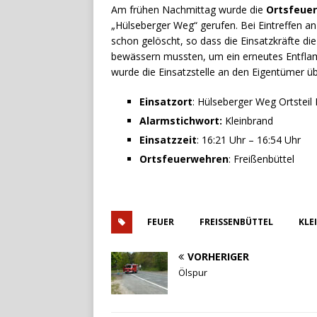
Am frühen Nachmittag wurde die
Ortsfeuer
„Hülseberger Weg“ gerufen. Bei Eintreffen a
schon gelöscht, so dass die Einsatzkräfte die
bewässern mussten, um ein erneutes Entfla
wurde die Einsatzstelle an den Eigentümer ü
Einsatzort
: Hülseberger Weg Ortsteil
Alarmstichwort:
Kleinbrand
Einsatzzeit
: 16:21 Uhr – 16:54 Uhr
Ortsfeuerwehren
: Freißenbüttel
FEUER
FREISSENBÜTTEL
KLE
VORHERIGER
Ölspur