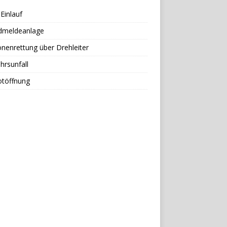
Einlauf
dmeldeanlage
nenrettung über Drehleiter
hrsunfall
otöffnung