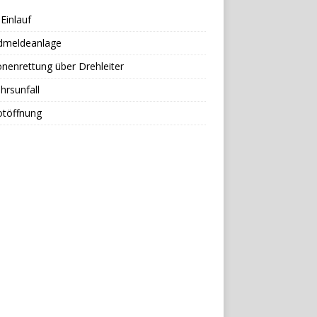
Einlauf
dmeldeanlage
nenrettung über Drehleiter
hrsunfall
otöffnung