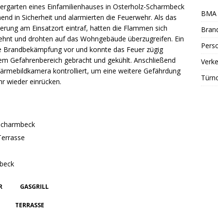
tergarten eines Einfamilienhauses in Osterholz-Scharmbeck
BMA 
nd in Sicherheit und alarmierten die Feuerwehr. Als das
erung am Einsatzort eintraf, hatten die Flammen sich
Bran
ehnt und drohten auf das Wohngebäude überzugreifen. Ein
Perso
 Brandbekämpfung vor und konnte das Feuer zügig
em Gefahrenbereich gebracht und gekühlt. Anschließend
Verke
Wärmebildkamera kontrolliert, um eine weitere Gefährdung
Türn
r wieder einrücken.
-Scharmbeck
Terrasse
mbeck
R
GASGRILL
TERRASSE