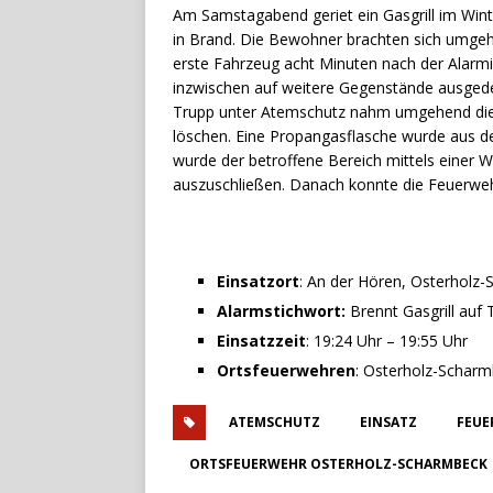
Am Samstagabend geriet ein Gasgrill im Win
in Brand. Die Bewohner brachten sich umgehe
erste Fahrzeug acht Minuten nach der Alarmi
inzwischen auf weitere Gegenstände ausged
Trupp unter Atemschutz nahm umgehend die
löschen. Eine Propangasflasche wurde aus d
wurde der betroffene Bereich mittels einer 
auszuschließen. Danach konnte die Feuerweh
Einsatzort
: An der Hören, Osterholz
Alarmstichwort:
Brennt Gasgrill auf 
Einsatzzeit
: 19:24 Uhr – 19:55 Uhr
Ortsfeuerwehren
: Osterholz-Schar
ATEMSCHUTZ
EINSATZ
FEUE
ORTSFEUERWEHR OSTERHOLZ-SCHARMBECK