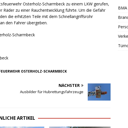
Ortsfeuerwehr Osterholz-Scharmbeck zu einem LKW gerufen,
BMA 
er Räder zu einer Rauchentwicklung führte. Um die Gefahr
en die erhitzten Teile mit dem Schnellangriffsrohr
Bran
d an den Fahrer übergeben.
Perso
terholz-Scharmbeck
Verke
Türn
mbeck
FEUERWEHR OSTERHOLZ-SCHARMBECK
NÄCHSTER
Ausbilder für Hubrettungsfahrzeuge
NLICHE ARTIKEL