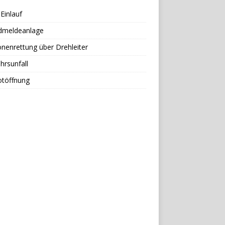
Einlauf
dmeldeanlage
nenrettung über Drehleiter
hrsunfall
otöffnung