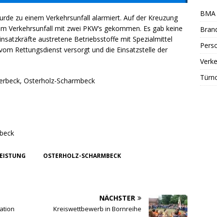
BMA 
rde zu einem Verkehrsunfall alarmiert. Auf der Kreuzung
nem Verkehrsunfall mit zwei PKW’s gekommen. Es gab keine
Bran
satzkräfte austretene Betriebsstoffe mit Spezialmittel
Perso
vom Rettungsdienst versorgt und die Einsatzstelle der
Verke
Türn
sterbeck, Osterholz-Scharmbeck
mbeck
LEISTUNG
OSTERHOLZ-SCHARMBECK
NÄCHSTER
ation
Kreiswettbewerb in Bornreihe