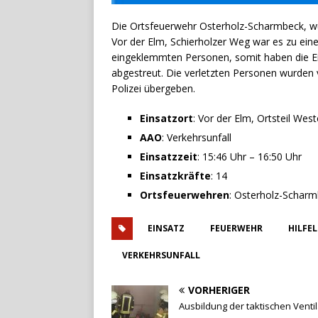
Die Ortsfeuerwehr Osterholz-Scharmbeck, wu
Vor der Elm, Schierholzer Weg war es zu ei
eingeklemmten Personen, somit haben die Ein
abgestreut. Die verletzten Personen wurden 
Polizei übergeben.
Einsatzort
: Vor der Elm, Ortsteil We
AAO
: Verkehrsunfall
Einsatzzeit
: 15:46 Uhr – 16:50 Uhr
Einsatzkräfte
: 14
Ortsfeuerwehren
: Osterholz-Schar
EINSATZ
FEUERWEHR
HILFE
VERKEHRSUNFALL
VORHERIGER
Ausbildung der taktischen Ventil