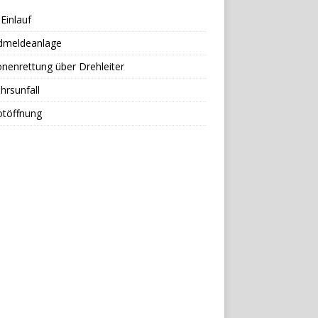
Einlauf
dmeldeanlage
nenrettung über Drehleiter
hrsunfall
otöffnung