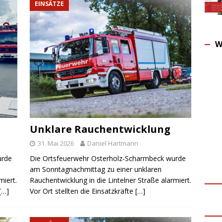
EINSÄTZE
W
Unklare Rauchentwicklung
31. Mai 2026
Daniel Hartmann
urde
Die Ortsfeuerwehr Osterholz-Scharmbeck wurde
am Sonntagnachmittag zu einer unklaren
miert.
Rauchentwicklung in die Lintelner Straße alarmiert.
[…]
Vor Ort stellten die Einsatzkräfte
[…]