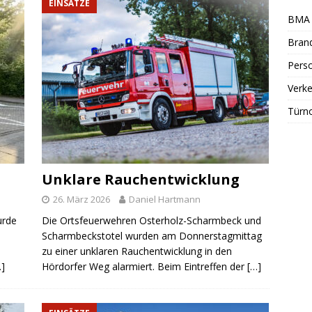
EINSÄTZE
BMA 
Bran
Perso
Verke
Türn
Unklare Rauchentwicklung
26. März 2026
Daniel Hartmann
urde
Die Ortsfeuerwehren Osterholz-Scharmbeck und
Scharmbeckstotel wurden am Donnerstagmittag
zu einer unklaren Rauchentwicklung in den
…]
Hördorfer Weg alarmiert. Beim Eintreffen der
[…]