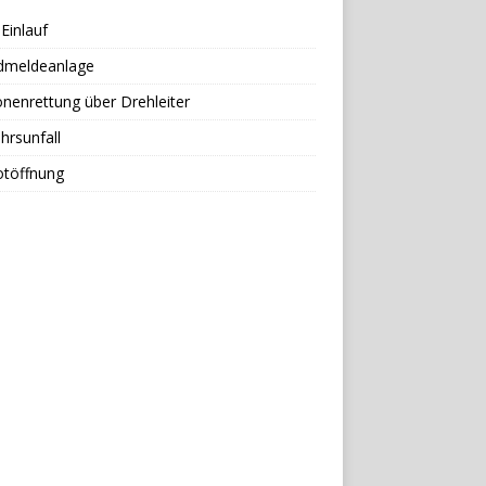
Einlauf
dmeldeanlage
nenrettung über Drehleiter
hrsunfall
otöffnung