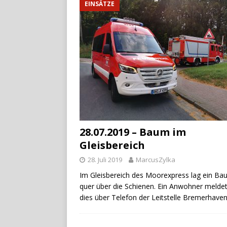
EINSÄTZE
28.07.2019 – Baum im
Gleisbereich
28. Juli 2019
MarcusZylka
Im Gleisbereich des Moorexpress lag ein B
quer über die Schienen. Ein Anwohner melde
dies über Telefon der Leitstelle Bremerhave