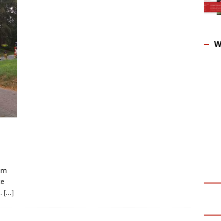
W
aum
te
n.
[…]