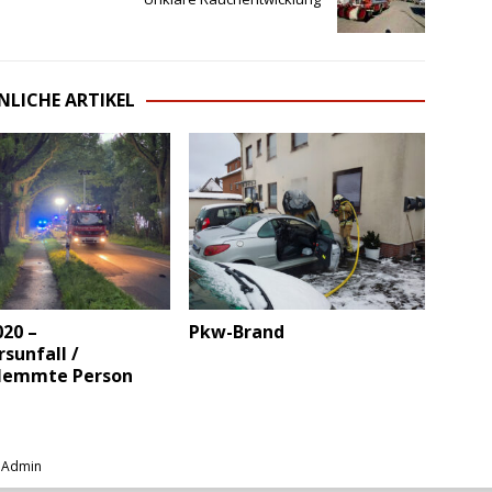
NLICHE ARTIKEL
020 –
Pkw-Brand
sunfall /
lemmte Person
|
Admin