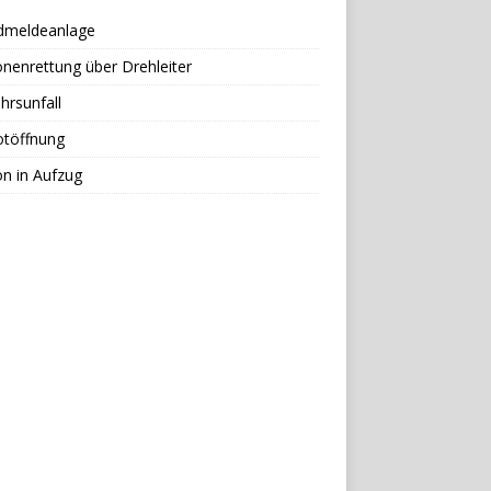
dmeldeanlage
nenrettung über Drehleiter
hrsunfall
otöffnung
n in Aufzug