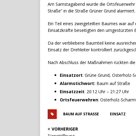
Am Samstagabend wurde die Ortsfeuerwehr 
Straße“ in die Straße Grüner Grund alarmiert.
Ein Teil eines zweigeteilten Baumes war auf d
Einsatzkräfte beseitigten den umgestürzten
Da der verbliebene Baumteil keine ausreiche
Einsatz der Drehleiter kontrolliert zurückgesc
Nach Abschluss der Maßnahmen rückten die E
Einsatzort
: Grüne Grund, Osterholz-
Alarmstichwort:
Baum auf Straße
Einsatzzeit
: 20:12 Uhr – 21:27 Uhr
Ortsfeuerwehren
: Osterholz-Schar
BAUM AUF STRASSE
EINSATZ
VORHERIGER
Türnotöffnung