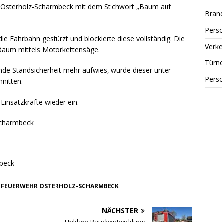
Osterholz-Scharmbeck mit dem Stichwort „Baum auf
Bran
Perso
ie Fahrbahn gestürzt und blockierte diese vollständig. Die
Verke
 Baum mittels Motorkettensäge.
Türn
nde Standsicherheit mehr aufwies, wurde dieser unter
Perso
hnitten.
insatzkräfte wieder ein.
Scharmbeck
mbeck
FEUERWEHR OSTERHOLZ-SCHARMBECK
NÄCHSTER
Unklare Rauchentwicklung