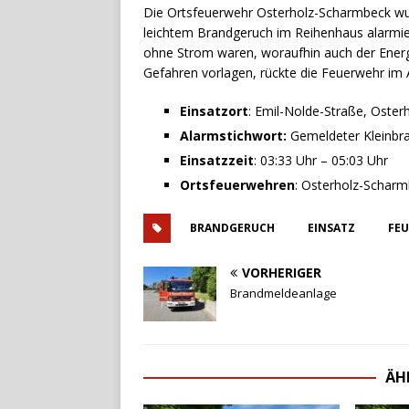
Die Ortsfeuerwehr Osterholz-Scharmbeck wur
leichtem Brandgeruch im Reihenhaus alarmier
ohne Strom waren, woraufhin auch der Energ
Gefahren vorlagen, rückte die Feuerwehr im 
Einsatzort
: Emil-Nolde-Straße, Oste
Alarmstichwort:
Gemeldeter Kleinbr
Einsatzzeit
: 03:33 Uhr – 05:03 Uhr
Ortsfeuerwehren
: Osterholz-Schar
BRANDGERUCH
EINSATZ
FE
VORHERIGER
Brandmeldeanlage
ÄH