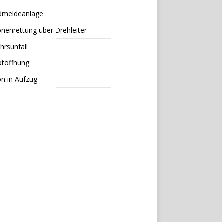
dmeldeanlage
nenrettung über Drehleiter
hrsunfall
otöffnung
n in Aufzug