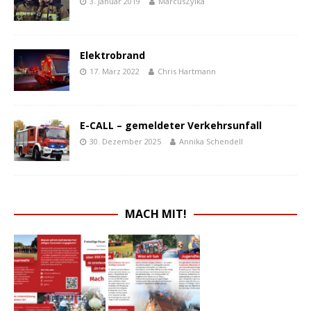
3. Januar 2019
MarcusZylka
Elektrobrand
17. März 2022
Chris Hartmann
E-CALL – gemeldeter Verkehrsunfall
30. Dezember 2025
Annika Schendell
MACH MIT!