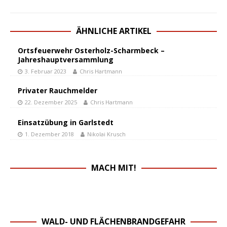
ÄHNLICHE ARTIKEL
Ortsfeuerwehr Osterholz-Scharmbeck –
Jahreshauptversammlung
3. Februar 2023
Chris Hartmann
Privater Rauchmelder
22. Dezember 2025
Chris Hartmann
Einsatzübung in Garlstedt
1. Dezember 2018
Nikolai Krusch
MACH MIT!
WALD- UND FLÄCHENBRANDGEFAHR