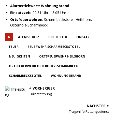
Alarmstichwort: Wohnungbrand
Einsatzzeit
: 00:31 Uhr – 3:05 Uhr
Ortsfeuerwehren
: Scharmbeckstotel, Heilshorn,
Osterholz-Scharmbeck
ATEMSCHUTZ
DREHLEITER
EINSATZ
FEUER
FEUERWEHR SCHARMBECKSTOTEL
NEUIGKEITEN
ORTSFEUERWEHR HEILSHORN
ORTSFEUERWEHR OSTERHOLZ-SCHARMBECK
SCHARMBECKSTOTEL
WOHNUNGSBRAND
VORHERIGER
Türnotöffnung
NÄCHSTER
Tragehilfe Rettungsdienst