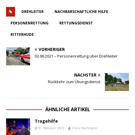
DREHLEITER
NACHBARSCHAFTLICHE HILFE
PERSONENRETTUNG
RETTUNGSDIENST
RITTERHUDE
VORHERIGER
03.06.2021 – Personenrettung über Drehleiter
NÄCHSTER
Rückkehr zum Übungsdienst
ÄHNLICHE ARTIKEL
Tragehilfe
8. Oktober 2025
Chris Hartmann